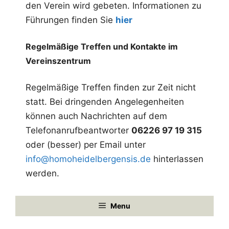
den Verein wird gebeten. Informationen zu
n
Führungen finden Sie
hier
g
-
Regelmäßige Treffen und Kontakte im
N
Vereinszentrum
a
Regelmäßige Treffen finden zur Zeit nicht
v
statt. Bei dringenden Angelegenheiten
i
können auch Nachrichten auf dem
g
Telefonanrufbeantworter
06226 97 19 315
a
oder (besser) per Email unter
t
info@homoheidelbergensis.de
hinterlassen
werden.
i
o
Menu
n