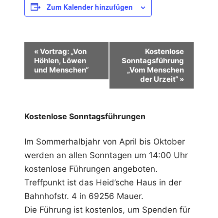
Zum Kalender hinzufügen
V
«
Vortrag: „Von
Kostenlose
Höhlen, Löwen
Sonntagsführung
e
und Menschen“
„Vom Menschen
r
der Urzeit“
»
a
n
Kostenlose Sonntagsführungen
s
Im Sommerhalbjahr von April bis Oktober
t
werden an allen Sonntagen um 14:00 Uhr
a
kostenlose Führungen angeboten.
l
Treffpunkt ist das Heid’sche Haus in der
t
Bahnhofstr. 4 in 69256 Mauer.
u
Die Führung ist kostenlos, um Spenden für