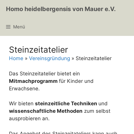
Zum
Homo heidelbergensis von Mauer e.V.
Inhalt
springen
Menü
Steinzeitatelier
Home
»
Vereinsgründung
»
Steinzeitatelier
Das Steinzeitatelier bietet ein
Mitmachprogramm
für Kinder und
Erwachsene.
Wir bieten
steinzeitliche Techniken
und
wissenschaftliche Methoden
zum selbst
ausprobieren an.
Das Angebot des Steinzeitateliers kann auch