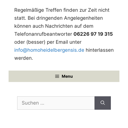
a
Regelmäßige Treffen finden zur Zeit nicht
v
statt. Bei dringenden Angelegenheiten
i
können auch Nachrichten auf dem
g
Telefonanrufbeantworter
06226 97 19 315
a
oder (besser) per Email unter
t
info@homoheidelbergensis.de
hinterlassen
werden.
i
o
Menu
n
Suchen
nach: