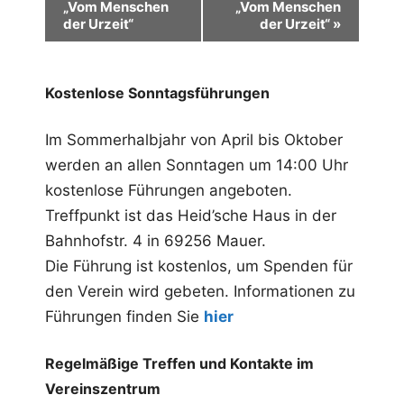
„Vom Menschen
„Vom Menschen
r
der Urzeit“
der Urzeit“
»
a
n
Kostenlose Sonntagsführungen
s
Im Sommerhalbjahr von April bis Oktober
t
werden an allen Sonntagen um 14:00 Uhr
a
kostenlose Führungen angeboten.
l
Treffpunkt ist das Heid’sche Haus in der
t
Bahnhofstr. 4 in 69256 Mauer.
u
Die Führung ist kostenlos, um Spenden für
den Verein wird gebeten. Informationen zu
n
Führungen finden Sie
hier
g
-
Regelmäßige Treffen und Kontakte im
N
Vereinszentrum