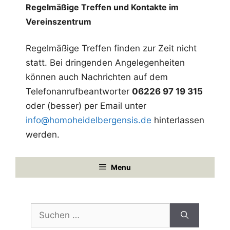
-
Regelmäßige Treffen und Kontakte im
N
Vereinszentrum
a
Regelmäßige Treffen finden zur Zeit nicht
v
statt. Bei dringenden Angelegenheiten
i
können auch Nachrichten auf dem
g
Telefonanrufbeantworter
06226 97 19 315
a
oder (besser) per Email unter
t
info@homoheidelbergensis.de
hinterlassen
werden.
i
o
Menu
n
Suchen
nach: