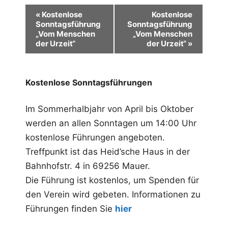
V
«
Kostenlose
Kostenlose
Sonntagsführung
Sonntagsführung
e
„Vom Menschen
„Vom Menschen
r
der Urzeit“
der Urzeit“
»
a
n
Kostenlose Sonntagsführungen
s
Im Sommerhalbjahr von April bis Oktober
t
werden an allen Sonntagen um 14:00 Uhr
a
kostenlose Führungen angeboten.
l
Treffpunkt ist das Heid’sche Haus in der
t
Bahnhofstr. 4 in 69256 Mauer.
u
Die Führung ist kostenlos, um Spenden für
den Verein wird gebeten. Informationen zu
n
Führungen finden Sie
hier
g