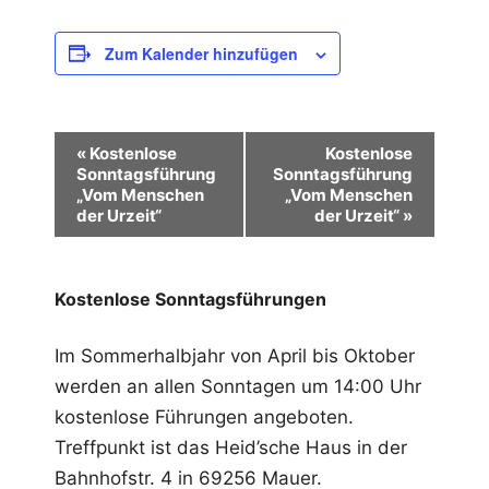
Zum Kalender hinzufügen
V
«
Kostenlose
Kostenlose
Sonntagsführung
Sonntagsführung
e
„Vom Menschen
„Vom Menschen
r
der Urzeit“
der Urzeit“
»
a
n
Kostenlose Sonntagsführungen
s
Im Sommerhalbjahr von April bis Oktober
t
werden an allen Sonntagen um 14:00 Uhr
a
kostenlose Führungen angeboten.
l
Treffpunkt ist das Heid’sche Haus in der
t
Bahnhofstr. 4 in 69256 Mauer.