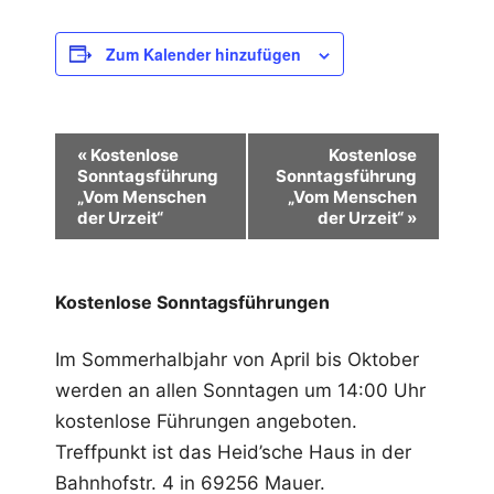
Zum Kalender hinzufügen
V
«
Kostenlose
Kostenlose
Sonntagsführung
Sonntagsführung
e
„Vom Menschen
„Vom Menschen
r
der Urzeit“
der Urzeit“
»
a
n
Kostenlose Sonntagsführungen
s
Im Sommerhalbjahr von April bis Oktober
t
werden an allen Sonntagen um 14:00 Uhr
a
kostenlose Führungen angeboten.
l
Treffpunkt ist das Heid’sche Haus in der
t
Bahnhofstr. 4 in 69256 Mauer.