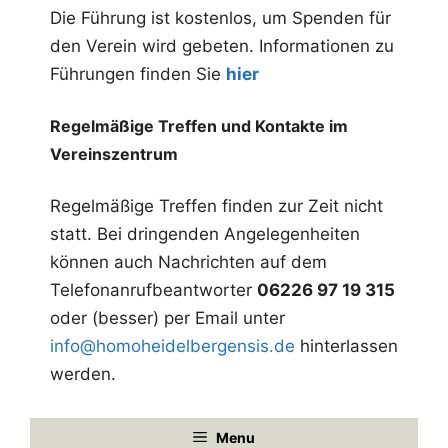
u
Die Führung ist kostenlos, um Spenden für
den Verein wird gebeten. Informationen zu
n
Führungen finden Sie
hier
g
-
Regelmäßige Treffen und Kontakte im
N
Vereinszentrum
a
Regelmäßige Treffen finden zur Zeit nicht
v
statt. Bei dringenden Angelegenheiten
i
können auch Nachrichten auf dem
g
Telefonanrufbeantworter
06226 97 19 315
a
oder (besser) per Email unter
t
info@homoheidelbergensis.de
hinterlassen
werden.
i
o
Menu
n