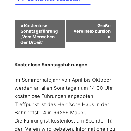
V
«
Kostenlose
Große
Sonntagsführung
Vereinsexkursion
e
„Vom Menschen
»
r
der Urzeit“
a
n
Kostenlose Sonntagsführungen
s
Im Sommerhalbjahr von April bis Oktober
t
werden an allen Sonntagen um 14:00 Uhr
a
kostenlose Führungen angeboten.
l
Treffpunkt ist das Heid’sche Haus in der
t
Bahnhofstr. 4 in 69256 Mauer.
u
Die Führung ist kostenlos, um Spenden für
den Verein wird gebeten. Informationen zu
n