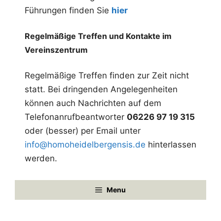
Führungen finden Sie
hier
g
-
Regelmäßige Treffen und Kontakte im
N
Vereinszentrum
a
Regelmäßige Treffen finden zur Zeit nicht
v
statt. Bei dringenden Angelegenheiten
i
können auch Nachrichten auf dem
g
Telefonanrufbeantworter
06226 97 19 315
a
oder (besser) per Email unter
t
info@homoheidelbergensis.de
hinterlassen
werden.
i
o
Menu
n