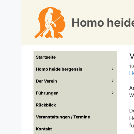
Zum
Inhalt
springen
Homo heide
V
Startseite
10
Homo heidelbergensis
H
Der Verein
A
Führungen
W
Rückblick
D
Veranstaltungen / Termine
H
f
Kontakt