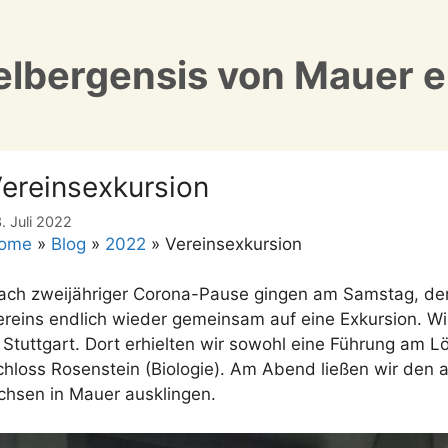
lbergensis von Mauer e
ereinsexkursion
. Juli 2022
ome
»
Blog
»
2022
»
Vereinsexkursion
ach zweijähriger Corona-Pause gingen am Samstag, den
ereins endlich wieder gemeinsam auf eine Exkursion. W
n Stuttgart. Dort erhielten wir sowohl eine Führung am L
chloss Rosenstein (Biologie). Am Abend ließen wir den 
chsen in Mauer ausklingen.