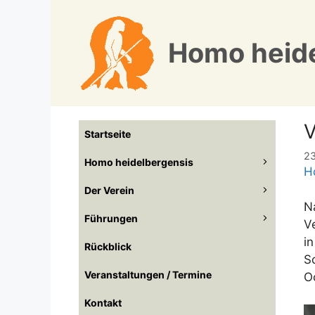
Zum
Inhalt
springen
Homo heide
V
Startseite
23
Homo heidelbergensis
H
Der Verein
N
Führungen
V
i
Rückblick
S
Veranstaltungen / Termine
O
Kontakt