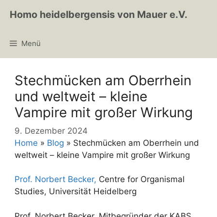
Zum
Homo heidelbergensis von Mauer e.V.
Inhalt
springen
Menü
Stechmücken am Oberrhein
und weltweit – kleine
Vampire mit großer Wirkung
9. Dezember 2024
Home
»
Blog
»
Stechmücken am Oberrhein und
weltweit – kleine Vampire mit großer Wirkung
Prof. Norbert Becker,
Centre for Organismal
Studies, Universität Heidelberg
Prof. Norbert Becker, Mitbegründer der KABS,